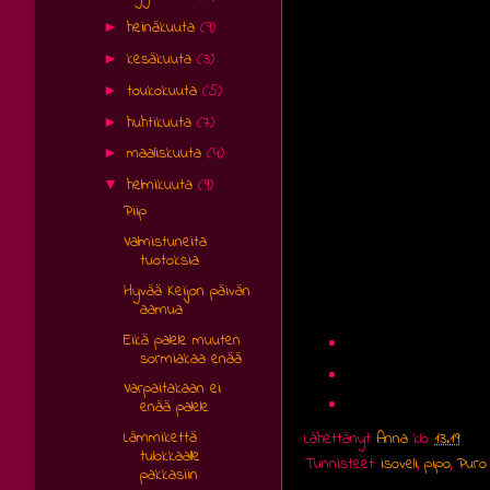
heinäkuuta
(9)
►
kesäkuuta
(3)
►
toukokuuta
(5)
►
huhtikuuta
(7)
►
maaliskuuta
(4)
►
helmikuuta
(9)
▼
Piip
Valmistuneita
tuotoksia
Hyvää Keijon päivän
aamua
Eikä palele muuten
sormiakaa enää
Varpaitakaan ei
enää palele
Lämmikettä
Lähettänyt
Anna
klo
13.19
tulokkaalle
Tunnisteet:
isoveli
,
pipo
,
Puro
pakkasiin