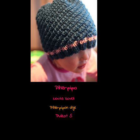
Pihla-pipo
Novita Isoveli
Pihla-pipon ohje
Puikot 5