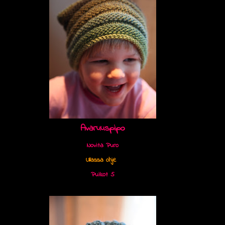
Avaruuspipo
Novita Puro
Ullassa ohje
Puikot 5