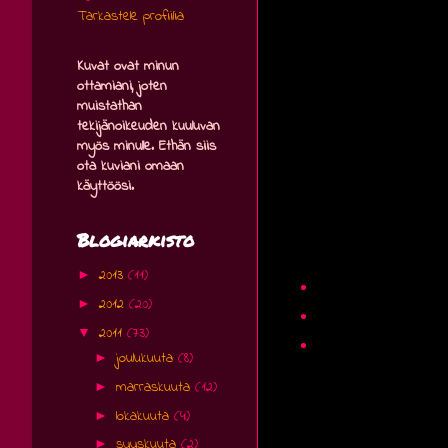
Tarkastele profiilia
Kuvat ovat minun
ottamiani, joten
muistathan
tekijänoikeuden kuuluvan
myös minulle. Ethän siis
ota kuviani omaan
käyttöösi.
Blogiarkisto
2013
(11)
►
2012
(20)
►
2011
(73)
▼
joulukuuta
(8)
►
marraskuuta
(12)
►
lokakuuta
(4)
►
syyskuuta
(2)
►