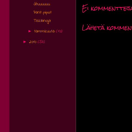
Jihuuuuuu
Ei kommenttej
Parit pipot
Tiskiliinoja
Lähetä kommen
tammikuuta
(10)
►
2010
(57)
►