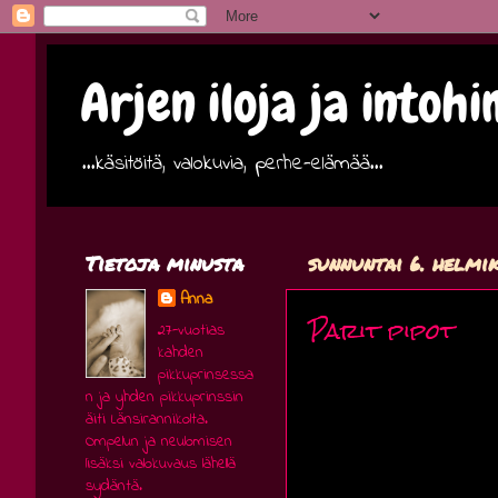
Arjen iloja ja intoh
...käsitöitä, valokuvia, perhe-elämää...
Tietoja minusta
sunnuntai 6. helmi
Anna
Parit pipot
27-vuotias
kahden
pikkuprinsessa
n ja yhden pikkuprinssin
äiti Länsirannikolta.
Ompelun ja neulomisen
lisäksi valokuvaus lähellä
sydäntä.