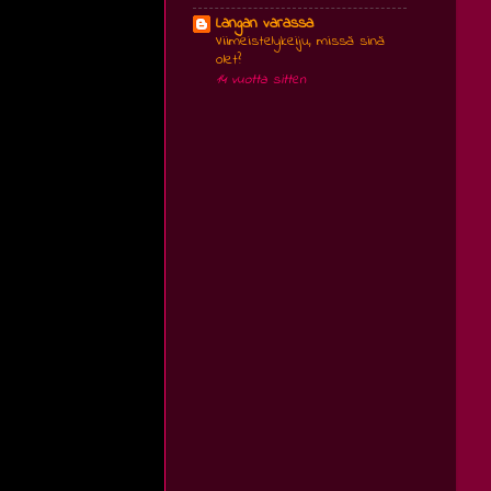
Langan varassa
Viimeistelykeiju, missä sinä
olet?
14 vuotta sitten