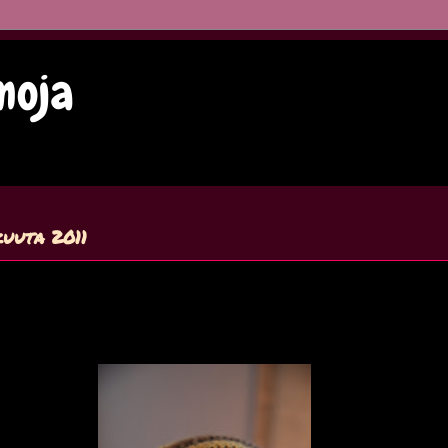
imoja
kuuta 2011