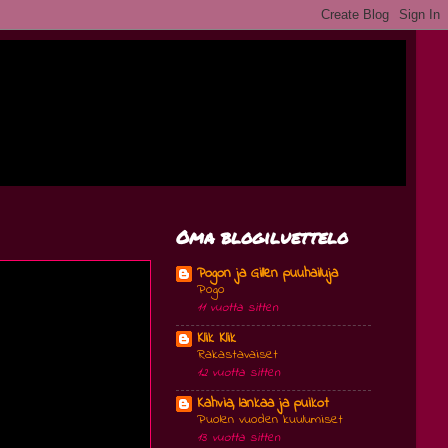
Oma blogiluettelo
Pogon ja Gillen puuhailuja
Pogo
11 vuotta sitten
Klik Klik
Rakastavaiset
12 vuotta sitten
Kahvia, lankaa ja puikot
Puolen vuoden kuulumiset
13 vuotta sitten